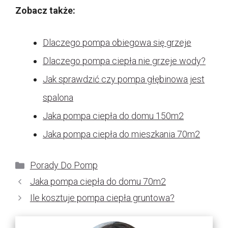
Zobacz także:
Dlaczego pompa obiegowa się grzeje
Dlaczego pompa ciepła nie grzeje wody?
Jak sprawdzić czy pompa głębinowa jest
spalona
Jaka pompa ciepła do domu 150m2
Jaka pompa ciepła do mieszkania 70m2
Kategorie
Porady Do Pomp
Jaka pompa ciepła do domu 70m2
Ile kosztuje pompa ciepła gruntowa?