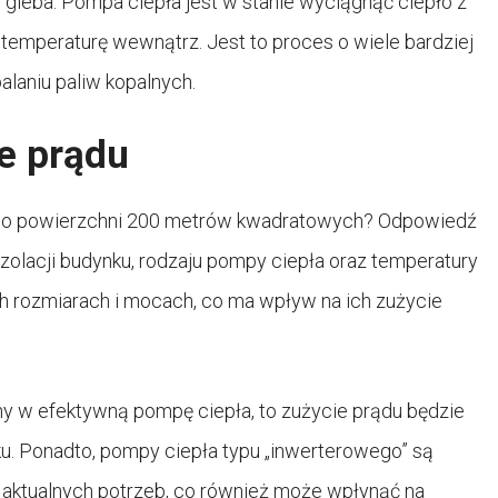
 gleba. Pompa ciepła jest w stanie wyciągnąć ciepło z
 temperaturę wewnątrz. Jest to proces o wiele bardziej
alaniu paliw kopalnych.
e prądu
mu o powierzchni 200 metrów kwadratowych? Odpowiedź
 izolacji budynku, rodzaju pompy ciepła oraz temperatury
h rozmiarach i mocach, co ma wpływ na ich zużycie
ny w efektywną pompę ciepła, to zużycie prądu będzie
u. Ponadto, pompy ciepła typu „inwerterowego” są
 aktualnych potrzeb, co również może wpłynąć na