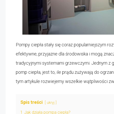
Pompy ciepła stały się coraz popularniejszym r
efektywne, przyjazne dla środowiska i mogą znac
tradycyjnymi systemami grzewczymi. Jednym z gł
pomp ciepła, jest to, ile prądu zużywają do ogr
tym artykule rozwiejemy wszelkie wątpliwości z
Spis treści
ukryj
1
Jak działa pompa ciepła?