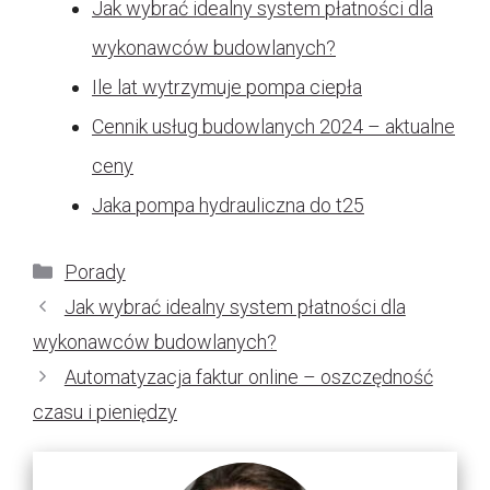
Jak wybrać idealny system płatności dla
wykonawców budowlanych?
Ile lat wytrzymuje pompa ciepła
Cennik usług budowlanych 2024 – aktualne
ceny
Jaka pompa hydrauliczna do t25
Kategorie
Porady
Jak wybrać idealny system płatności dla
wykonawców budowlanych?
Automatyzacja faktur online – oszczędność
czasu i pieniędzy